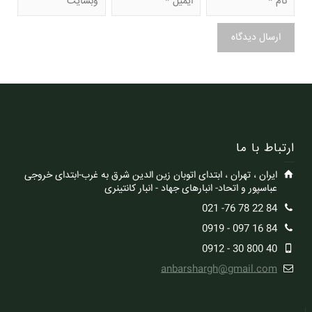
ارتباط با ما
ایران ، تهران ، ابتدای اتوبان زین الدین شرق به غرب-ابتدای خروجی
عباسپور و اتحاد- انبارهای جهاد - انبار کانتینری
84 22 78 76- 021
84 16 097 - 0919
40 800 30 - 0912
anbarshargh@gmail.com