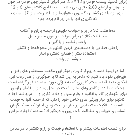
(برای کانتینر بیست فوت) و 12 * 2.5 متر (برای کانتینر چهل فوت) در طول
و عرض و ارتفاع 2.60 متری می باشد . عمدتا این کانتینر های 6 و 12
متری بوسیله ی کشتی ، کامیون ، هواپیما و یا قطار حمل و نقل میشوند
که کاربری آنها را در زیر نام برده ایم :
محافظت کالا در برابر حوادث طبیعی از جمله باران و آفتاب
محافظت کالا در برابر سرقت در طول مسیر حمل
راحتی تخلیه و بارگیری
راحتی صفافی یا دسته‌بندی کردن کانتینر در محوطه‌ها و کشتی
استفاده بهتر از فضای کشتی و انبار
بارشماری راحت
اما در اینجا قصد داریم از کاربری دیگر این مکعب مستطیل های فلزی
غیرقابل نفوذ یاد کنیم که منجر به این شد تا با جلوگیری از هدر رفت این
امکان پدید آمده است. کاربری که به تازگی مورد استفاده قرار گرفته است
بحث استفاده از کانتینرهای خالی ثابت در محل به عنوان فضایی ایمن
برای نگهداری کالا و اثاثیه و لوازم منزل و دفاتر کاری و….. می‌باشد. اجاره
کانتینر برای انبار ویژگی های خاص خود را دارد که از جمله آنها به قیمت
مناسب / مالکیت اختصاصی بر انبار در مدت زمان اجاره / بیمه / نگهبان
انسانی و حیوانی و حفاظت با دوربین و دزدگیر 24 ساعته / اجاره موقتی
و……
برای کسب اطلاعات بیشتر و یا استعلام قیمت و رزرو کانتینر با در تماس
باشید :