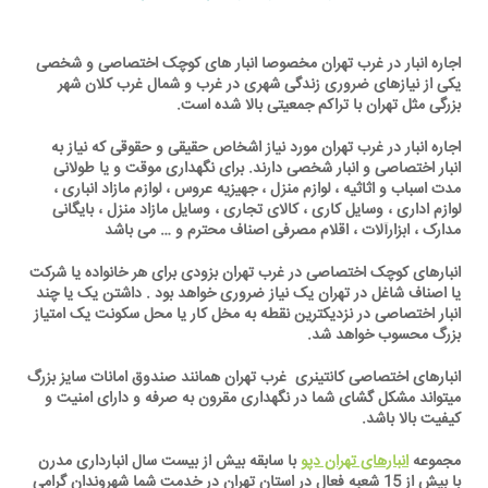
اجاره انبار در غرب تهران مخصوصا انبار های کوچک اختصاصی و شخصی
یکی از نیازهای ضروری زندگی شهری در غرب و شمال غرب کلان شهر
بزرگی مثل تهران با تراکم جمعیتی بالا شده است.
اجاره انبار در غرب تهران مورد نیاز اشخاص حقیقی و حقوقی که نیاز به
انبار اختصاصی و انبار شخصی دارند. برای نگهداری موقت و یا طولانی
مدت اسباب و اثاثیه ، لوازم منزل ، جهیزیه عروس ، لوازم مازاد انباری ،
لوازم اداری ، وسایل کاری ، کالای تجاری ، وسایل مازاد منزل ، بایگانی
مدارک ، ابزارآلات ، اقلام مصرفی اصناف محترم و … می باشد
انبارهای کوچک اختصاصی در غرب تهران بزودی برای هر خانواده یا شرکت
یا اصناف شاغل در تهران یک نیاز ضروری خواهد بود . داشتن یک یا چند
انبار اختصاصی در نزدیکترین نقطه به مخل کار یا محل سکونت یک امتیاز
بزرگ محسوب خواهد شد.
انبارهای اختصاصی کانتینری غرب تهران همانند صندوق امانات سایز بزرگ
میتواند مشکل گشای شما در نگهداری مقرون به صرفه و دارای امنیت و
کیفیت بالا باشد.
مجموعه
انبارهای تهران دپو
با سابقه بیش از بیست سال انبارداری مدرن
با بیش از 15 شعبه فعال در استان تهران در خدمت شما شهروندان گرامی