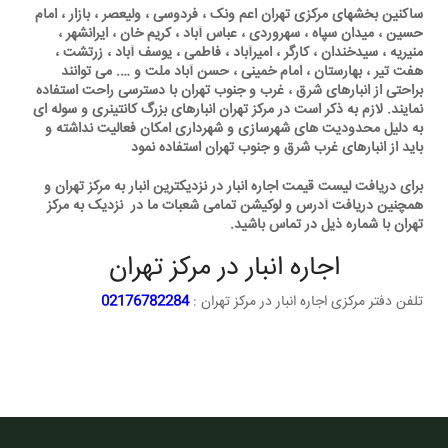
ساکنین بخشهای مرکزی تهران اعم ونک ، فردوسی ، ولیعصر ، بازار ، امام
حسین ، میدان سپاه ، سهروردی ، عباس آباد ، کریم خان ، ایرانشهر ،
منیریه ، سیدخندان ، کارگر ، امیرآباد ، فاطمی ، یوسف آباد ، زرتشت ،
هفت تیر ، بهارستان ، امام خمینی ، حسن آباد ملت و …. می توانند
براحتی از انبارهای شرق ، غرب و جنوب تهران با دسترسی راحت استفاده
نمایند. لازم به ذکر است در مرکز تهران انبارهای بزرگ کانتینری و سوله ای
به دلیل محدودیت های شهرسازی و شهرداری امکان فعالیت نداشته و
باید از انبارهای غرب شرق و جنوب تهران استفاده نمود
برای دریافت لیست قیمت اجاره انبار در نزدیکترین انبار به مرکز تهران و
همچنین دریافت آدرس و لوکیشن تمامی شعبات ما در نزدیک به مرکز
تهران با شماره ذیل در تماس باشید.
اجاره انبار در مرکز تهران
تلفن دفتر مرکزی اجاره انبار در مرکز تهران :
02176782284