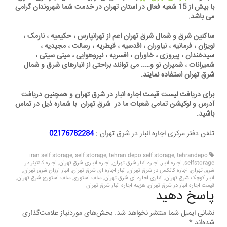
با بیش از 15 شعبه فعال در استان تهران در خدمت شما شهروندان گرامی
می باشد.
ساکنین شرق و شمال شرق تهران اعم از تهرانپارس ، حکیمیه ، نارمک ،
لویزان ، فرمانیه ، نیاوران ، اقدسیه ، قیطریه ، رسالت ، مجیدیه ،
سیدخندان ، پیروزی ، خاوران ، افسریه ، نیروهوایی ، مینی سیتی ،
شمیرانات ، شمیران نو و….. می توانند براحتی از انبارهای شرق و شمال
شرق تهران استفاده نمایند.
برای دریافت لیست قیمت اجاره انبار در شرق تهران و همچنین دریافت
آدرس و لوکیشن تمامی شعبات ما در شرق تهران با شماره ذیل در تماس
باشید.
تلفن دفتر مرکزی اجاره انبار در شرق تهران :
02176782284
iran self storage
,
self storage
,
tehran depo self storage
,
tehrandepo
selfstorage
,
اجاره انبار
,
اجاره انبار شرق تهران
,
اجاره انباری شرق تهران
,
اجاره کانتینر در
شرق تهران
,
اجاره کانکس در شرق تهران
,
انبار اجاره ای شرق تهران
,
انبار ارزان شرق تهران
,
انبار کوچک شرق تهران
,
انباری اجاره ای شرق تهران
,
سلف استورج
,
سلف استورج شرق تهران
,
قیمت اجاره انبار در شرق تهران
,
هزینه اجاره انبار شرق تهران
پاسخ دهید
نشانی ایمیل شما منتشر نخواهد شد.
بخش‌های موردنیاز علامت‌گذاری
شده‌اند
*