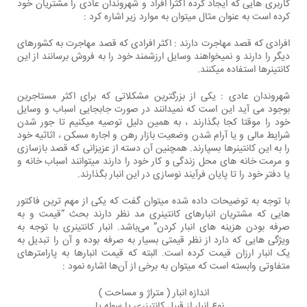
کاربری هایی که ایجاد کرده اکثرا افراد و شهروندان عادی را مشتریان خود
کرده است به عنوان مثال میتوان به موارد زیر اشاره کرد :
افرادی که قصد مهاجرت دارند : اکثر افرادی که قصد مهاجرت به کشورهای
دیگر را دارند و نمیخواهند وسایل ارزشمند خود را به فروش برسانند از این
کانتینرها استفاده میکنند.
شهروندان عادی : یکی از بزرگترین مشکلاتی که برای اکثر مستاجرین
بوجود می آید این است که نمیدانند در صورت جابجایی اسباب و وسایل
خود را موقتا کجا بگذارند ، به همین دلیل توصیه میکنیم تا جور شدن
شرایط مالی و یا آرام شدن وضعیت بازار رهن و اجاره مسکن ، اثاثیه خود
را به این کانتینرها بسپارند. همچنین آن دسته از عزیزانی که قصد بازسازی
و مرمت خانه های محل زندگی و کار خود را دارند میتوانند اسباب خانه و
یا دفتر خود را تا پایان فرآیند نوسازی در این انبار بگذارند.
با توجه به توضیحات داده شده میتوان گفت که یکی از مهم ترین فاکتور
هایی که مشتریان انبارهای کانتینری مد نظر دارند بحث “قیمت و به
صرفه بودن هزینه های انبار کردن” می‌باشد. انبار کانتینری با توجه به
ویژگی هایی که دارد از نظر قیمتی بسیار به صرفه بوده و آن را تبدیل به
یک انبار ارزان قیمت کرده است. البته که قیمت انبارها به پارامترهای
متفاوتی وابسته است که میتوان به برخی از آن‌ها اشاره نمود :
اندازه انبار ( متراژ و مساحت )
نوع انبار از قبیل کانتینری یا سوله یا ….