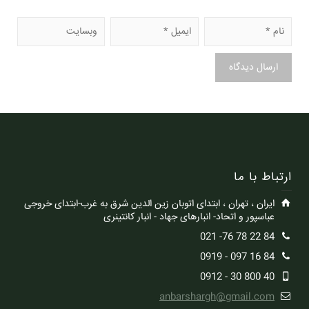
ارتباط با ما
ایران ، تهران ، ابتدای اتوبان زین الدین شرق به غرب-ابتدای خروجی
عباسپور و اتحاد- انبارهای جهاد - انبار کانتینری
84 22 78 76- 021
84 16 097 - 0919
40 800 30 - 0912
anbarshargh@gmail.com